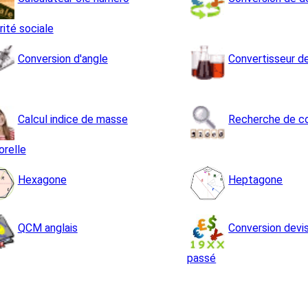
rité sociale
Conversion d'angle
Convertisseur d
Calcul indice de masse
Recherche de c
orelle
Hexagone
Heptagone
QCM anglais
Conversion devi
passé