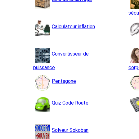
sécu
Calculateur inflation
Convertisseur de
puissance
corp
Pentagone
Quiz Code Route
Solveur Sokoban