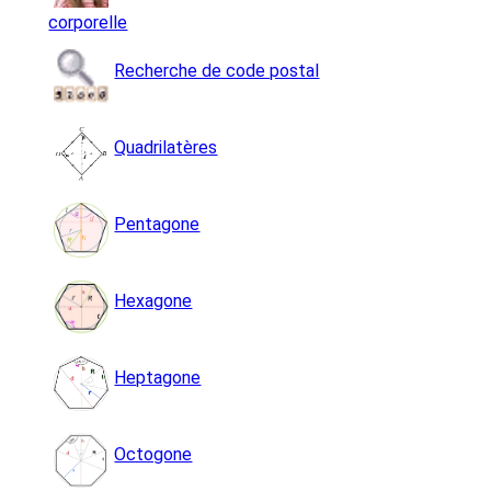
corporelle
Recherche de code postal
Quadrilatères
Pentagone
Hexagone
Heptagone
Octogone