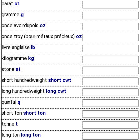
carat
ct
gramme
g
once avoirdupois
oz
once troy (pour métaux précieux)
oz
livre anglaise
lb
kilogramme
kg
stone
st
short hundredweight
short cwt
long hundredweight
long cwt
quintal
q
short ton
short ton
tonne
t
long ton
long ton