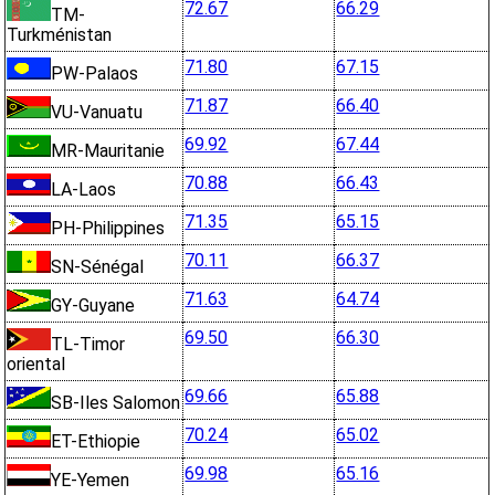
72.67
66.29
TM-
Turkménistan
71.80
67.15
PW-Palaos
71.87
66.40
VU-Vanuatu
69.92
67.44
MR-Mauritanie
70.88
66.43
LA-Laos
71.35
65.15
PH-Philippines
70.11
66.37
SN-Sénégal
71.63
64.74
GY-Guyane
69.50
66.30
TL-Timor
oriental
69.66
65.88
SB-Iles Salomon
70.24
65.02
ET-Ethiopie
69.98
65.16
YE-Yemen