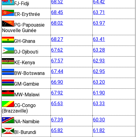
68.52
64.42
FJ-Fidji
68.45
63.71
ER-Erythrée
68.02
63.97
PG-Papouasie
Nouvelle Guinée
68.27
63.41
GH-Ghana
67.62
63.28
DJ-Djibouti
67.57
62.93
KE-Kenya
67.44
62.95
BW-Botswana
66.90
63.20
GM-Gambie
67.92
61.90
MW-Malawi
65.63
63.33
CG-Congo
(Brazzaville)
67.39
60.30
NA-Namibie
65.82
61.82
BI-Burundi