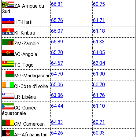
66.81
60.75
ZA-Afrique du
Sud
65.76
61.71
HT-Haïti
66.07
61.18
KI-Kiribati
65.89
61.33
ZM-Zambie
65.70
61.05
AO-Angola
64.67
62.04
TG-Togo
64.70
61.90
MG-Madagascar
65.06
60.70
CI-Côte d'Ivoire
63.86
61.76
LR-Libéria
64.44
61.10
GQ-Guinée
équatoriale
64.83
60.71
CM-Cameroun
64.26
60.93
AF-Afghanistan