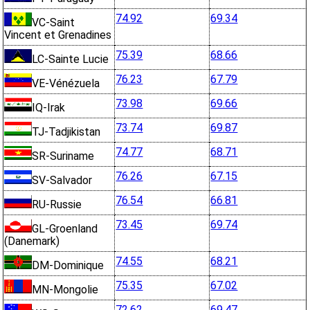
74.92
69.34
VC-Saint
Vincent et Grenadines
75.39
68.66
LC-Sainte Lucie
76.23
67.79
VE-Vénézuela
73.98
69.66
IQ-Irak
73.74
69.87
TJ-Tadjikistan
74.77
68.71
SR-Suriname
76.26
67.15
SV-Salvador
76.54
66.81
RU-Russie
73.45
69.74
GL-Groenland
(Danemark)
74.55
68.21
DM-Dominique
75.35
67.02
MN-Mongolie
72.62
69.47