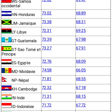
WS-Samoa
occidental
73.02
68.89
HN-Honduras
73.38
68.31
JM-Jamaïque
72.31
69.25
LY-Libye
73.39
67.98
GT-Guatemala
73.27
67.91
ST-Sao Tomé et
Principe
72.76
68.09
EG-Egypte
74.58
66.05
MD-Moldavie
71.81
68.55
NP-Népal
72.32
67.18
KH-Cambodge
71.31
68.15
IN-Inde
71.72
67.72
ID-Indonésie