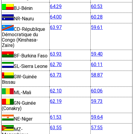
64.29
60.53
BJ-Bénin
64.00
60.28
NR-Nauru
63.97
59.61
CD-République
Démocratique du
Congo (Kinshasa-
Zaïre)
63.93
59.40
BF-Burkina Faso
62.70
60.11
SL-Sierra Leone
63.73
58.87
GW-Guinée
Bissau
62.10
60.06
ML-Mali
62.19
59.73
GN-Guinée
(Conakry)
61.53
59.64
NE-Niger
63.55
57.55
MZ-