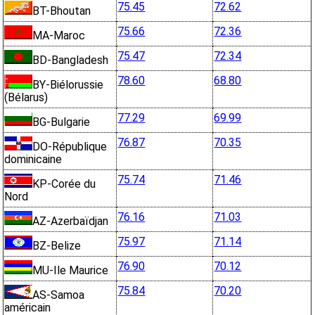
75.45
72.62
BT-Bhoutan
75.66
72.36
MA-Maroc
75.47
72.34
BD-Bangladesh
78.60
68.80
BY-Biélorussie
(Bélarus)
77.29
69.99
BG-Bulgarie
76.87
70.35
DO-République
dominicaine
75.74
71.46
KP-Corée du
Nord
76.16
71.03
AZ-Azerbaïdjan
75.97
71.14
BZ-Belize
76.90
70.12
MU-Ile Maurice
75.84
70.20
AS-Samoa
américain