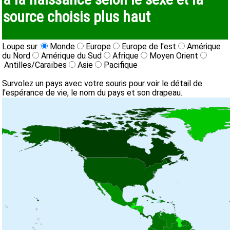
source choisis plus haut
Loupe sur :
Monde
Europe
Europe de l'est
Amérique
du Nord
Amérique du Sud
Afrique
Moyen Orient
Antilles/Caraïbes
Asie
Pacifique
Survolez un pays avec votre souris pour voir le détail de
l'espérance de vie, le nom du pays et son drapeau.