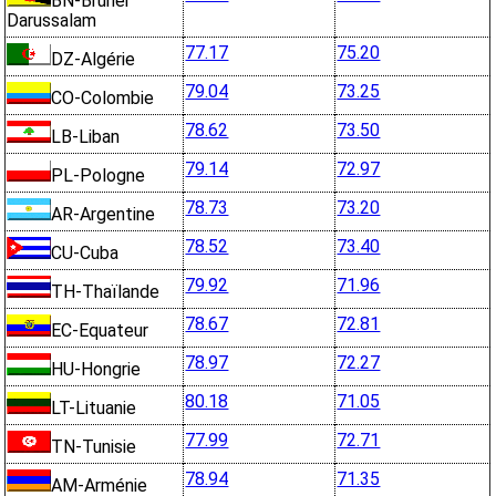
BN-Brunei
Darussalam
77.17
75.20
DZ-Algérie
79.04
73.25
CO-Colombie
78.62
73.50
LB-Liban
79.14
72.97
PL-Pologne
78.73
73.20
AR-Argentine
78.52
73.40
CU-Cuba
79.92
71.96
TH-Thaïlande
78.67
72.81
EC-Equateur
78.97
72.27
HU-Hongrie
80.18
71.05
LT-Lituanie
77.99
72.71
TN-Tunisie
78.94
71.35
AM-Arménie