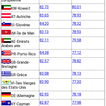
Européenne
82.73
80.01
KW-Koweït
83.65
78.93
AT-Autriche
84.20
78.32
SI-Slovénie
83.13
78.93
IM-Île de Man
82.11
79.58
AE-Emirats
Arabes unis
84.38
77.12
PR-Porto-Rico
82.57
78.82
GB-Grande-
Bretagne
83.08
78.13
GR-Grèce
83.90
77.30
VI-Îles Vierges
des Etats-Unis
82.93
78.18
DE-Allemagne
82.87
77.98
KY-Cayman