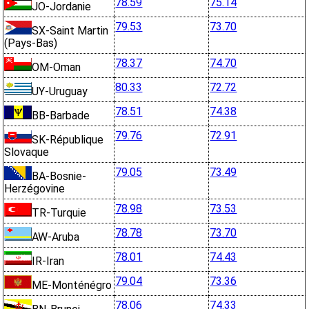
78.59
75.14
JO-Jordanie
79.53
73.70
SX-Saint Martin
(Pays-Bas)
78.37
74.70
OM-Oman
80.33
72.72
UY-Uruguay
78.51
74.38
BB-Barbade
79.76
72.91
SK-République
Slovaque
79.05
73.49
BA-Bosnie-
Herzégovine
78.98
73.53
TR-Turquie
78.78
73.70
AW-Aruba
78.01
74.43
IR-Iran
79.04
73.36
ME-Monténégro
78.06
74.33