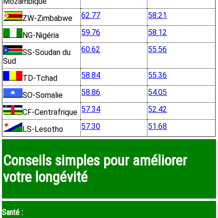
Mozambique
62.77
58.21
ZW-Zimbabwe
59.76
58.12
NG-Nigéria
60.62
55.56
SS-Soudan du
Sud
58.84
55.36
TD-Tchad
58.86
54.05
SO-Somalie
57.34
52.42
CF-Centrafrique
57.30
51.68
LS-Lesotho
Conseils simples pour améliorer
votre longévité
Santé :