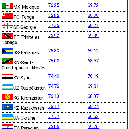
76.25
69.72
MX-Mexique
75.85
69.79
TO-Tonga
77.35
68.21
GE-Géorgie
75.92
69.39
TT-Trinité et
Tobago
75.83
69.12
BS-Bahamas
76.02
68.57
KN-Saint-
Christophe-et-Niévès
74.40
70.19
SY-Syrie
74.76
69.81
UZ-Ouzbékistan
76.13
68.37
KG-Kirghizistan
76.17
68.24
KZ-Kazakhstan
77.77
66.62
UA-Ukraine
75.06
69.26
PY-Paraguay