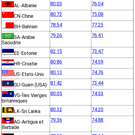
80.03
76.04
AL-Albanie
80.72
75.08
CN-Chine
78.54
77.25
BH-Bahrein
79.26
76.41
SA-Arabie
Saoudite
82.15
73.47
EE-Estonie
80.86
74.59
HR-Croatie
80.13
74.76
US-Etats-Unis
81.42
73.44
GU-Guam (USA)
80.05
74.53
VG-Îles Vierges
britanniques
80.32
74.20
LK-Sri Lanka
79.36
74.88
AG-Antigua et
Barbade