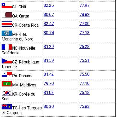
82.25
77.97
CL-Chili
80.67
78.82
QA-Qatar
82.47
77.00
CR-Costa Rica
80.74
77.13
MP-Îles
Marianne du Nord
81.29
76.28
NC-Nouvelle
Calédonie
81.59
75.51
CZ-République
tchèque
81.42
75.50
PA-Panama
79.70
77.10
MV-Maldives
81.03
75.18
KR-Corée du
Sud
80.30
75.83
TC-Îles Turques
et Caïques