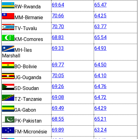
69.64
65.47
RW-Rwanda
70.66
64.25
MM-Birmanie
70.70
63.77
TV-Tuvalu
68.83
65.54
KM-Comores
69.33
64.93
MH-Îles
Marshall
69.77
64.50
BO-Bolivie
70.05
64.10
UG-Ouganda
69.26
64.76
SD-Soudan
69.08
64.72
TZ-Tanzanie
69.49
64.29
GA-Gabon
68.55
65.21
PK-Pakistan
69.89
63.24
FM-Micronésie