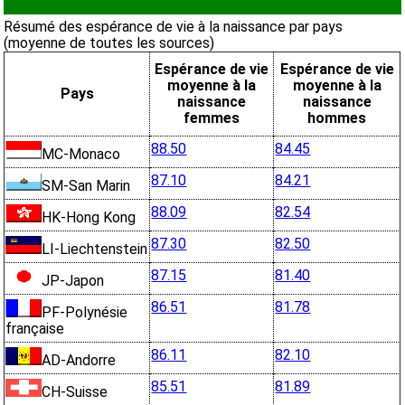
Résumé des espérance de vie à la naissance par pays
(moyenne de toutes les sources)
Espérance de vie
Espérance de vie
moyenne à la
moyenne à la
Pays
naissance
naissance
femmes
hommes
88.50
84.45
MC-Monaco
87.10
84.21
SM-San Marin
88.09
82.54
HK-Hong Kong
87.30
82.50
LI-Liechtenstein
87.15
81.40
JP-Japon
86.51
81.78
PF-Polynésie
française
86.11
82.10
AD-Andorre
85.51
81.89
CH-Suisse