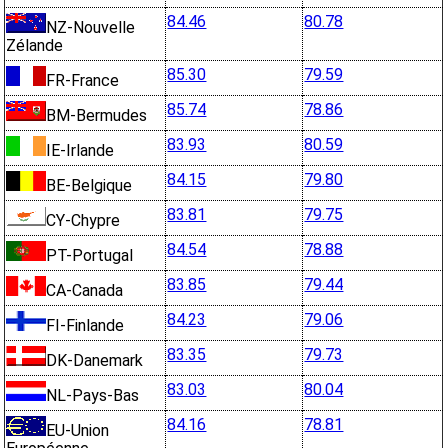
84.46
80.78
NZ-Nouvelle
Zélande
85.30
79.59
FR-France
85.74
78.86
BM-Bermudes
83.93
80.59
IE-Irlande
84.15
79.80
BE-Belgique
83.81
79.75
CY-Chypre
84.54
78.88
PT-Portugal
83.85
79.44
CA-Canada
84.23
79.06
FI-Finlande
83.35
79.73
DK-Danemark
83.03
80.04
NL-Pays-Bas
84.16
78.81
EU-Union