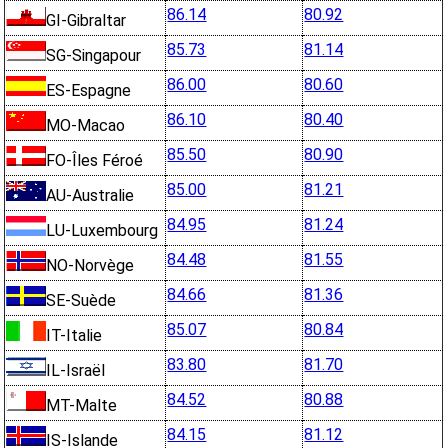
86.14
80.92
GI-Gibraltar
85.73
81.14
SG-Singapour
86.00
80.60
ES-Espagne
86.10
80.40
MO-Macao
85.50
80.90
FO-Îles Féroé
85.00
81.21
AU-Australie
84.95
81.24
LU-Luxembourg
84.48
81.55
NO-Norvège
84.66
81.36
SE-Suède
85.07
80.84
IT-Italie
83.80
81.70
IL-Israël
84.52
80.88
MT-Malte
84.15
81.12
IS-Islande