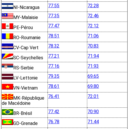
77.55
72.28
NI-Nicaragua
77.35
72.46
MY-Malaisie
77.47
72.12
PE-Pérou
78.51
71.06
RO-Roumanie
78.32
70.83
CV-Cap Vert
77.21
71.94
SC-Seychelles
77.16
71.93
RS-Serbie
79.35
69.65
LV-Lettonie
78.61
69.80
VN-Vietnam
76.41
72.01
MK-République
de Macédoine
77.42
70.90
BR-Brésil
76.78
71.44
GD-Grenade