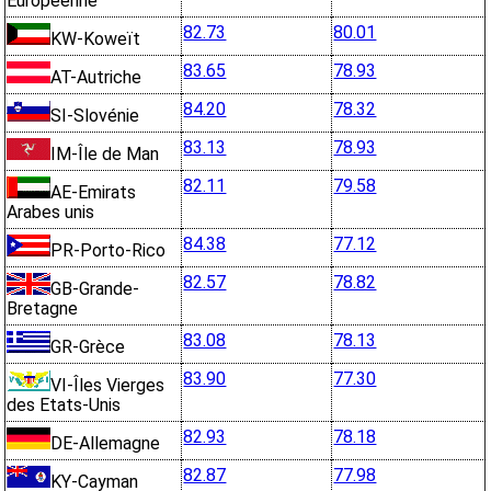
Européenne
82.73
80.01
KW-Koweït
83.65
78.93
AT-Autriche
84.20
78.32
SI-Slovénie
83.13
78.93
IM-Île de Man
82.11
79.58
AE-Emirats
Arabes unis
84.38
77.12
PR-Porto-Rico
82.57
78.82
GB-Grande-
Bretagne
83.08
78.13
GR-Grèce
83.90
77.30
VI-Îles Vierges
des Etats-Unis
82.93
78.18
DE-Allemagne
82.87
77.98
KY-Cayman