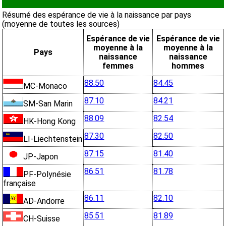
Résumé des espérance de vie à la naissance par pays
(moyenne de toutes les sources)
Espérance de vie
Espérance de vie
moyenne à la
moyenne à la
Pays
naissance
naissance
femmes
hommes
88.50
84.45
MC-Monaco
87.10
84.21
SM-San Marin
88.09
82.54
HK-Hong Kong
87.30
82.50
LI-Liechtenstein
87.15
81.40
JP-Japon
86.51
81.78
PF-Polynésie
française
86.11
82.10
AD-Andorre
85.51
81.89
CH-Suisse