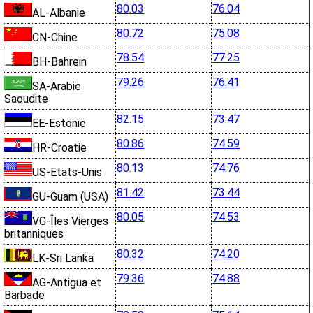
80.03
76.04
AL-Albanie
80.72
75.08
CN-Chine
78.54
77.25
BH-Bahrein
79.26
76.41
SA-Arabie
Saoudite
82.15
73.47
EE-Estonie
80.86
74.59
HR-Croatie
80.13
74.76
US-Etats-Unis
81.42
73.44
GU-Guam (USA)
80.05
74.53
VG-Îles Vierges
britanniques
80.32
74.20
LK-Sri Lanka
79.36
74.88
AG-Antigua et
Barbade