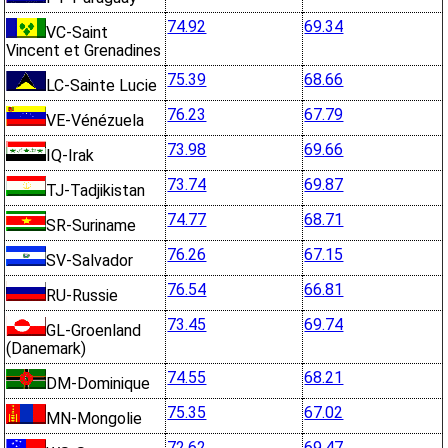
74.92
69.34
VC-Saint
Vincent et Grenadines
75.39
68.66
LC-Sainte Lucie
76.23
67.79
VE-Vénézuela
73.98
69.66
IQ-Irak
73.74
69.87
TJ-Tadjikistan
74.77
68.71
SR-Suriname
76.26
67.15
SV-Salvador
76.54
66.81
RU-Russie
73.45
69.74
GL-Groenland
(Danemark)
74.55
68.21
DM-Dominique
75.35
67.02
MN-Mongolie
72.62
69.47