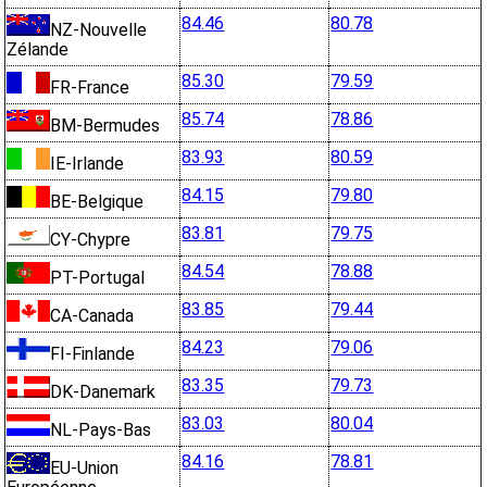
84.46
80.78
NZ-Nouvelle
Zélande
85.30
79.59
FR-France
85.74
78.86
BM-Bermudes
83.93
80.59
IE-Irlande
84.15
79.80
BE-Belgique
83.81
79.75
CY-Chypre
84.54
78.88
PT-Portugal
83.85
79.44
CA-Canada
84.23
79.06
FI-Finlande
83.35
79.73
DK-Danemark
83.03
80.04
NL-Pays-Bas
84.16
78.81
EU-Union