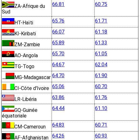
66.81
60.75
ZA-Afrique du
Sud
65.76
61.71
HT-Haïti
66.07
61.18
KI-Kiribati
65.89
61.33
ZM-Zambie
65.70
61.05
AO-Angola
64.67
62.04
TG-Togo
64.70
61.90
MG-Madagascar
65.06
60.70
CI-Côte d'Ivoire
63.86
61.76
LR-Libéria
64.44
61.10
GQ-Guinée
équatoriale
64.83
60.71
CM-Cameroun
64.26
60.93
AF-Afghanistan