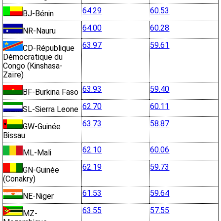
64.29
60.53
BJ-Bénin
64.00
60.28
NR-Nauru
63.97
59.61
CD-République
Démocratique du
Congo (Kinshasa-
Zaïre)
63.93
59.40
BF-Burkina Faso
62.70
60.11
SL-Sierra Leone
63.73
58.87
GW-Guinée
Bissau
62.10
60.06
ML-Mali
62.19
59.73
GN-Guinée
(Conakry)
61.53
59.64
NE-Niger
63.55
57.55
MZ-