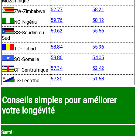
Mozambique
62.77
58.21
ZW-Zimbabwe
59.76
58.12
NG-Nigéria
60.62
55.56
SS-Soudan du
Sud
58.84
55.36
TD-Tchad
58.86
54.05
SO-Somalie
57.34
52.42
CF-Centrafrique
57.30
51.68
LS-Lesotho
Conseils simples pour améliorer
votre longévité
Santé :