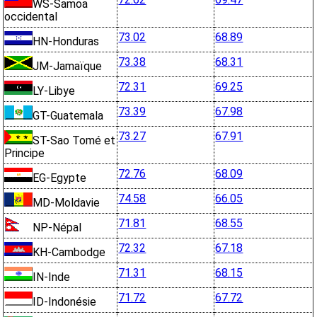
WS-Samoa
occidental
73.02
68.89
HN-Honduras
73.38
68.31
JM-Jamaïque
72.31
69.25
LY-Libye
73.39
67.98
GT-Guatemala
73.27
67.91
ST-Sao Tomé et
Principe
72.76
68.09
EG-Egypte
74.58
66.05
MD-Moldavie
71.81
68.55
NP-Népal
72.32
67.18
KH-Cambodge
71.31
68.15
IN-Inde
71.72
67.72
ID-Indonésie