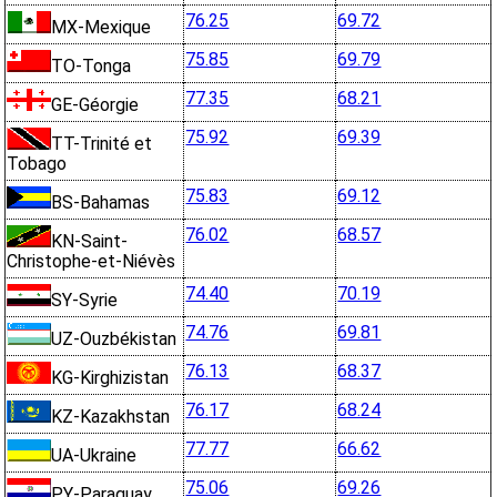
76.25
69.72
MX-Mexique
75.85
69.79
TO-Tonga
77.35
68.21
GE-Géorgie
75.92
69.39
TT-Trinité et
Tobago
75.83
69.12
BS-Bahamas
76.02
68.57
KN-Saint-
Christophe-et-Niévès
74.40
70.19
SY-Syrie
74.76
69.81
UZ-Ouzbékistan
76.13
68.37
KG-Kirghizistan
76.17
68.24
KZ-Kazakhstan
77.77
66.62
UA-Ukraine
75.06
69.26
PY-Paraguay