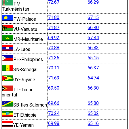
72.67
66.29
TM-
Turkménistan
71.80
67.15
PW-Palaos
71.87
66.40
VU-Vanuatu
69.92
67.44
MR-Mauritanie
70.88
66.43
LA-Laos
71.35
65.15
PH-Philippines
70.11
66.37
SN-Sénégal
71.63
64.74
GY-Guyane
69.50
66.30
TL-Timor
oriental
69.66
65.88
SB-Iles Salomon
70.24
65.02
ET-Ethiopie
69.98
65.16
YE-Yemen