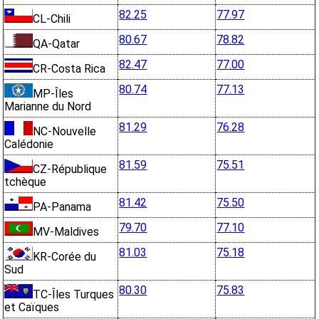
82.25
77.97
CL-Chili
80.67
78.82
QA-Qatar
82.47
77.00
CR-Costa Rica
80.74
77.13
MP-Îles
Marianne du Nord
81.29
76.28
NC-Nouvelle
Calédonie
81.59
75.51
CZ-République
tchèque
81.42
75.50
PA-Panama
79.70
77.10
MV-Maldives
81.03
75.18
KR-Corée du
Sud
80.30
75.83
TC-Îles Turques
et Caïques