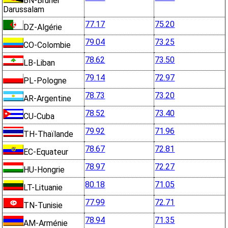
BN-Brunei
Darussalam
77.17
75.20
DZ-Algérie
79.04
73.25
CO-Colombie
78.62
73.50
LB-Liban
79.14
72.97
PL-Pologne
78.73
73.20
AR-Argentine
78.52
73.40
CU-Cuba
79.92
71.96
TH-Thaïlande
78.67
72.81
EC-Equateur
78.97
72.27
HU-Hongrie
80.18
71.05
LT-Lituanie
77.99
72.71
TN-Tunisie
78.94
71.35
AM-Arménie