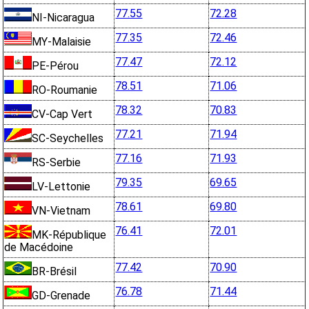
77.55
72.28
NI-Nicaragua
77.35
72.46
MY-Malaisie
77.47
72.12
PE-Pérou
78.51
71.06
RO-Roumanie
78.32
70.83
CV-Cap Vert
77.21
71.94
SC-Seychelles
77.16
71.93
RS-Serbie
79.35
69.65
LV-Lettonie
78.61
69.80
VN-Vietnam
76.41
72.01
MK-République
de Macédoine
77.42
70.90
BR-Brésil
76.78
71.44
GD-Grenade