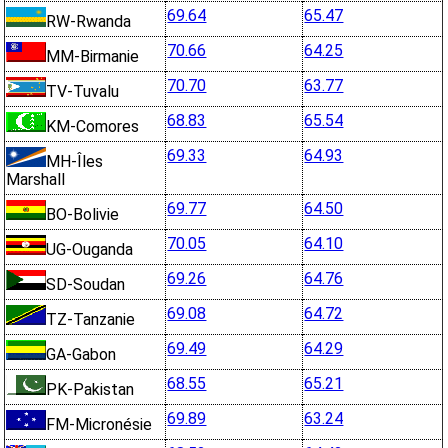
69.64
65.47
RW-Rwanda
70.66
64.25
MM-Birmanie
70.70
63.77
TV-Tuvalu
68.83
65.54
KM-Comores
69.33
64.93
MH-Îles
Marshall
69.77
64.50
BO-Bolivie
70.05
64.10
UG-Ouganda
69.26
64.76
SD-Soudan
69.08
64.72
TZ-Tanzanie
69.49
64.29
GA-Gabon
68.55
65.21
PK-Pakistan
69.89
63.24
FM-Micronésie