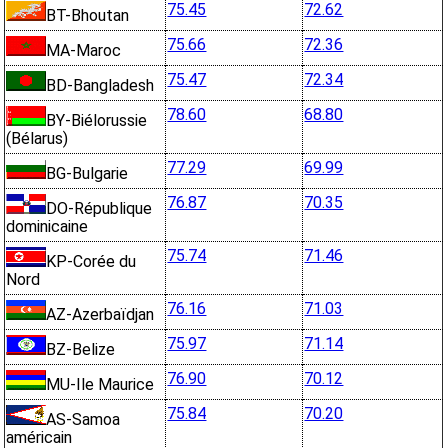
75.45
72.62
BT-Bhoutan
75.66
72.36
MA-Maroc
75.47
72.34
BD-Bangladesh
78.60
68.80
BY-Biélorussie
(Bélarus)
77.29
69.99
BG-Bulgarie
76.87
70.35
DO-République
dominicaine
75.74
71.46
KP-Corée du
Nord
76.16
71.03
AZ-Azerbaïdjan
75.97
71.14
BZ-Belize
76.90
70.12
MU-Ile Maurice
75.84
70.20
AS-Samoa
américain