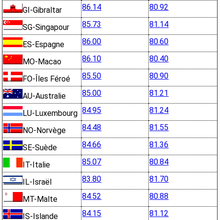
86.14
80.92
GI-Gibraltar
85.73
81.14
SG-Singapour
86.00
80.60
ES-Espagne
86.10
80.40
MO-Macao
85.50
80.90
FO-Îles Féroé
85.00
81.21
AU-Australie
84.95
81.24
LU-Luxembourg
84.48
81.55
NO-Norvège
84.66
81.36
SE-Suède
85.07
80.84
IT-Italie
83.80
81.70
IL-Israël
84.52
80.88
MT-Malte
84.15
81.12
IS-Islande