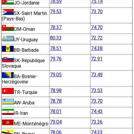
78.59
75.14
JO-Jordanie
79.53
73.70
SX-Saint Martin
(Pays-Bas)
78.37
74.70
OM-Oman
80.33
72.72
UY-Uruguay
78.51
74.38
BB-Barbade
79.76
72.91
SK-République
Slovaque
79.05
73.49
BA-Bosnie-
Herzégovine
78.98
73.53
TR-Turquie
78.78
73.70
AW-Aruba
78.01
74.43
IR-Iran
79.04
73.36
ME-Monténégro
78.06
74.33