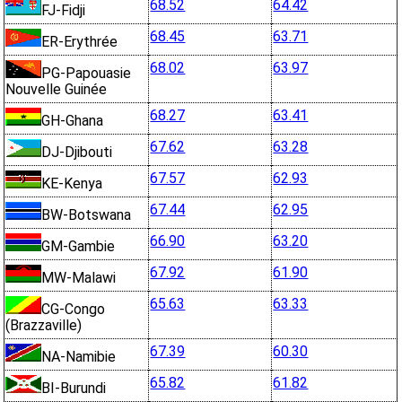
68.52
64.42
FJ-Fidji
68.45
63.71
ER-Erythrée
68.02
63.97
PG-Papouasie
Nouvelle Guinée
68.27
63.41
GH-Ghana
67.62
63.28
DJ-Djibouti
67.57
62.93
KE-Kenya
67.44
62.95
BW-Botswana
66.90
63.20
GM-Gambie
67.92
61.90
MW-Malawi
65.63
63.33
CG-Congo
(Brazzaville)
67.39
60.30
NA-Namibie
65.82
61.82
BI-Burundi